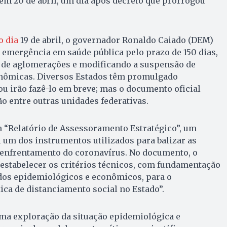
m 20 de abril, um dia após decreto que prorrogou
o dia
19 de abril, o governador Ronaldo Caiado (DEM)
 emergência em saúde pública pelo prazo de 150 dias,
 de aglomerações e modificando a suspensão de
nômicas. Diversos Estados têm promulgado
u irão fazê-lo em breve; mas o documento oficial
 entre outras unidades federativas.
m “Relatório de Assessoramento Estratégico”, um
oi um dos instrumentos utilizados para balizar as
a enfrentamento do coronavírus. No documento, o
“estabelecer os critérios técnicos, com fundamentação
dos epidemiológicos e econômicos, para o
ca de distanciamento social no Estado”.
 uma exploração da situação epidemiológica e