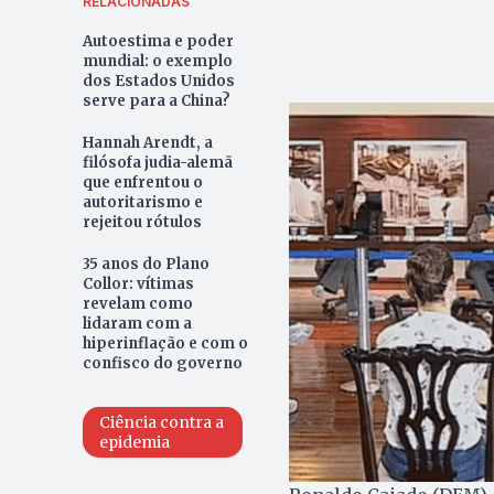
RELACIONADAS
Autoestima e poder
mundial: o exemplo
dos Estados Unidos
serve para a China?
Hannah Arendt, a
filósofa judia-alemã
que enfrentou o
autoritarismo e
rejeitou rótulos
35 anos do Plano
Collor: vítimas
revelam como
lidaram com a
hiperinflação e com o
confisco do governo
Ciência contra a
epidemia