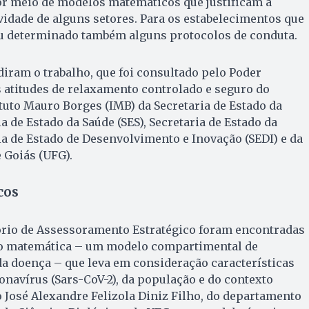
r meio de modelos matemáticos que justificam a
ividade de alguns setores. Para os estabelecimentos que
ou determinado também alguns protocolos de conduta.
diram o trabalho, que foi consultado pelo Poder
 atitudes de relaxamento controlado e seguro do
ituto Mauro Borges (IMB) da Secretaria de Estado da
a de Estado da Saúde (SES), Secretaria de Estado da
ia de Estado de Desenvolvimento e Inovação (SEDI) e da
 Goiás (UFG).
cos
ório de Assessoramento Estratégico foram encontradas
ão matemática – um modelo compartimental de
a doença – que leva em consideração características
onavírus (Sars-CoV-2), da população e do contexto
o José Alexandre Felizola Diniz Filho, do departamento