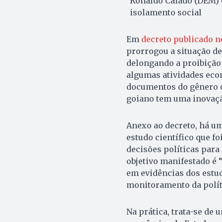
Ronaldo Caiado (DEM) e
isolamento social
Em
decreto publicado n
prorrogou a situação de
delongando a proibição
algumas atividades eco
documentos do gênero o
goiano tem uma inovação
Anexo ao decreto, há u
estudo científico que f
decisões políticas par
objetivo manifestado é 
em evidências dos estu
monitoramento da políti
Na prática, trata-se de