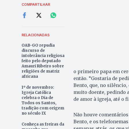
COMPARTILHAR
RELACIONADAS
OAB-GO repudia
discurso de
intolerância religiosa
feito pelo deputado
Amauri Ribeiro sobre
o primeiro papa em cerc
religiões de matriz
africana
então. “Gostaria de ped
Bento, que, no silêncio,
1º de novembro:
muito doente, pedindo 
Igreja Católica
celebra o Dia de
de amor à igreja, até o f
Todos os Santos,
tradição com origem
no século IX
Não houve comentários 
Bento, e os telefonemas
Conheça as freiras da
semanas atrás, os que 