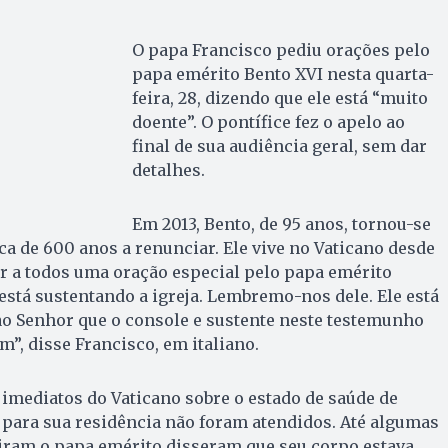
O papa Francisco pediu orações pelo
papa emérito Bento XVI nesta quarta-
feira, 28, dizendo que ele está “muito
doente”. O pontífice fez o apelo ao
final de sua audiência geral, sem dar
detalhes.
Em 2013, Bento, de 95 anos, tornou-se
a de 600 anos a renunciar. Ele vive no Vaticano desde
ir a todos uma oração especial pelo papa emérito
 está sustentando a igreja. Lembremo-nos dele. Ele está
ao Senhor que o console e sustente neste testemunho
im”, disse Francisco, em italiano.
imediatos do Vaticano sobre o estado de saúde de
 para sua residência não foram atendidos. Até algumas
viram o papa emérito disseram que seu corpo estava