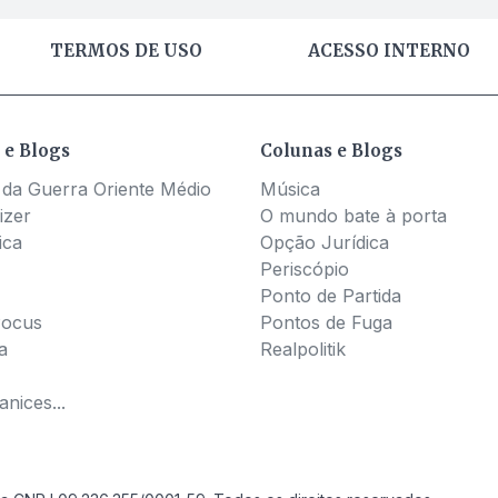
TERMOS DE USO
ACESSO INTERNO
 e Blogs
Colunas e Blogs
 da Guerra Oriente Médio
Música
izer
O mundo bate à porta
ica
Opção Jurídica
Periscópio
Ponto de Partida
Pocus
Pontos de Fuga
a
Realpolitik
nices...