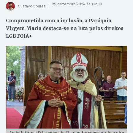
29 dezembro 2024 às 13h00
Gustavo Soares
Comprometida com a inclusão, a Paróquia
Virgem Maria destaca-se na luta pelos direitos
LGBTQIA+
Auderli Sidnei Schroeder, de 52 anos, foi consagrado padre