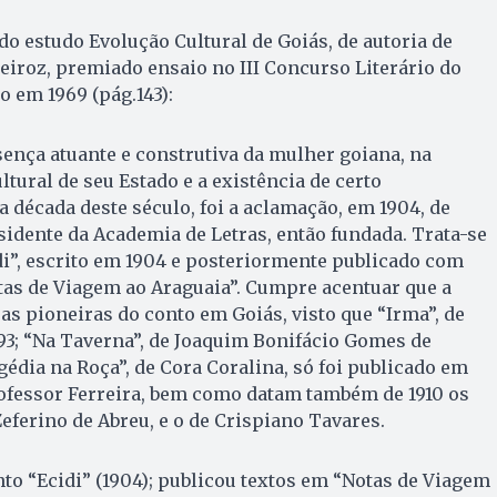
 do estudo Evolução Cultural de Goiás, de autoria de
iroz, premiado ensaio no III Concurso Literário do
o em 1969 (pág.143):
nça atuante e construtiva da mulher goiana, na
tural de seu Estado e a existência de certo
 década deste século, foi a aclamação, em 1904, de
sidente da Academia de Letras, então fundada. Trata-se
di”, escrito em 1904 e posteriormente publicado com
tas de Viagem ao Araguaia”. Cumpre acentuar que a
as pioneiras do conto em Goiás, visto que “Irma”, de
93; “Na Taverna”, de Joaquim Bonifácio Gomes de
agédia na Roça”, de Cora Coralina, só foi publicado em
rofessor Ferreira, bem como datam também de 1910 os
Zeferino de Abreu, e o de Crispiano Tavares.
nto “Ecidi” (1904); publicou textos em “Notas de Viagem