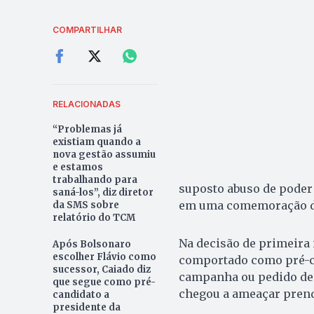
COMPARTILHAR
RELACIONADAS
“Problemas já
existiam quando a
nova gestão assumiu
e estamos
trabalhando para
suposto abuso de poder 
saná-los”, diz diretor
em uma comemoração de
da SMS sobre
relatório do TCM
Na decisão de primeira 
Após Bolsonaro
escolher Flávio como
comportado como pré-c
sucessor, Caiado diz
campanha ou pedido de v
que segue como pré-
chegou a ameaçar prend
candidato a
presidente da