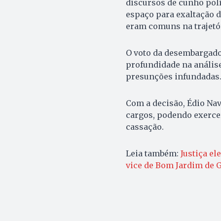
discursos de cunho polí
espaço para exaltação 
eram comuns na trajetó
O voto da desembargado
profundidade na análise
presunções infundadas
Com a decisão, Édio Na
cargos, podendo exerce
cassação.
Leia também:
Justiça el
vice de Bom Jardim de 