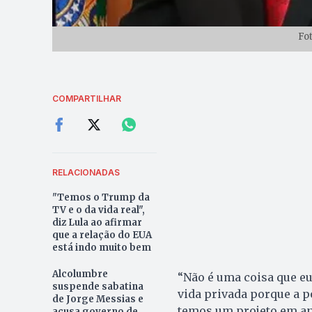
Fo
COMPARTILHAR
RELACIONADAS
"Temos o Trump da
TV e o da vida real",
diz Lula ao afirmar
que a relação do EUA
está indo muito bem
Alcolumbre
“Não é uma coisa que eu
suspende sabatina
vida privada porque a p
de Jorge Messias e
temos um projeto em and
acusa governo de