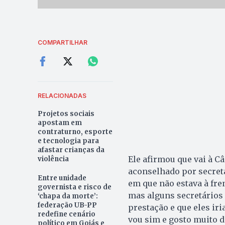
COMPARTILHAR
RELACIONADAS
Projetos sociais
apostam em
contraturno, esporte
e tecnologia para
afastar crianças da
Ele afirmou que vai à 
violência
aconselhado por secret
Entre unidade
em que não estava à fren
governista e risco de
mas alguns secretários
‘chapa da morte’:
federação UB-PP
prestação e que eles ir
redefine cenário
vou sim e gosto muito d
político em Goiás e