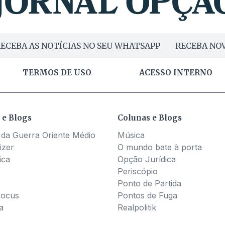
ECEBA AS NOTÍCIAS NO SEU WHATSAPP
RECEBA NOV
TERMOS DE USO
ACESSO INTERNO
 e Blogs
Colunas e Blogs
 da Guerra Oriente Médio
Música
izer
O mundo bate à porta
ica
Opção Jurídica
Periscópio
Ponto de Partida
Pocus
Pontos de Fuga
a
Realpolitik