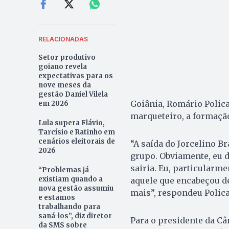
RELACIONADAS
Setor produtivo
goiano revela
expectativas para os
nove meses da
gestão Daniel Vilela
Goiânia, Romário Polic
em 2026
marqueteiro, a formação
Lula supera Flávio,
Tarcísio e Ratinho em
cenários eleitorais de
“A saída do Jorcelino Br
2026
grupo. Obviamente, eu 
sairia. Eu, particularm
“Problemas já
existiam quando a
aquele que encabeçou de
nova gestão assumiu
mais”, respondeu Polic
e estamos
trabalhando para
saná-los”, diz diretor
Para o presidente da Câ
da SMS sobre