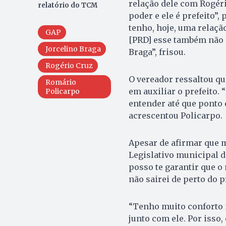
relação dele com Rogér
relatório do TCM
poder e ele é prefeito”
tenho, hoje, uma relaçã
GAP
[PRD] esse também não 
Jorcelino Braga
Braga”, frisou.
Rogério Cruz
O vereador ressaltou qu
Romário
em auxiliar o prefeito. 
Policarpo
entender até que ponto 
acrescentou Policarpo.
Apesar de afirmar que m
Legislativo municipal d
posso te garantir que o
não sairei de perto do 
“Tenho muito conforto n
junto com ele. Por isso,