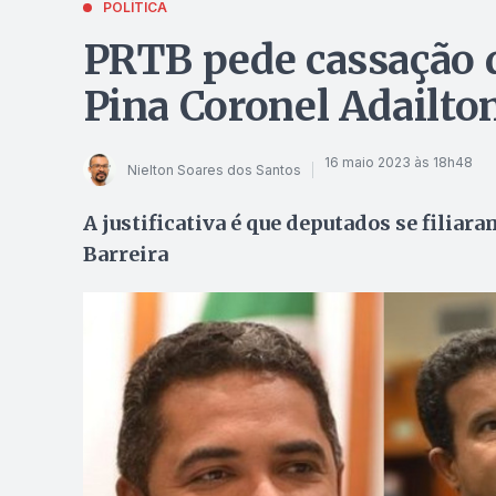
POLÍTICA
PRTB pede cassação 
Pina Coronel Adailto
16 maio 2023 às 18h48
Nielton Soares dos Santos
A justificativa é que deputados se filiar
Barreira