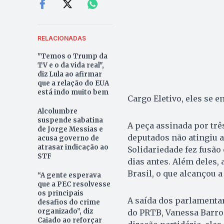
RELACIONADAS
"Temos o Trump da
TV e o da vida real",
diz Lula ao afirmar
que a relação do EUA
está indo muito bem
Cargo Eletivo, eles se 
Alcolumbre
suspende sabatina
A peça assinada por trê
de Jorge Messias e
deputados não atingiu a
acusa governo de
atrasar indicação ao
Solidariedade fez fusão 
STF
dias antes. Além deles, 
Brasil, o que alcançou a
“A gente esperava
que a PEC resolvesse
os principais
A saída dos parlamentar
desafios do crime
organizado”, diz
do PRTB, Vanessa Barros,
Caiado ao reforçar