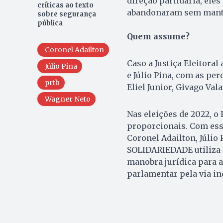
direção partidária, ele
críticas ao texto
abandonaram sem manter
sobre segurança
pública
Quem assume?
Coronel Adailton
Caso a Justiça Eleitora
Júlio Pina
e Júlio Pina, com as p
prtb
Eliel Junior, Givago Val
Wagner Neto
Nas eleições de 2022, o 
proporcionais. Com ess
Coronel Adailton, Júlio 
SOLIDARIEDADE utiliza-
manobra jurídica para a
parlamentar pela via in