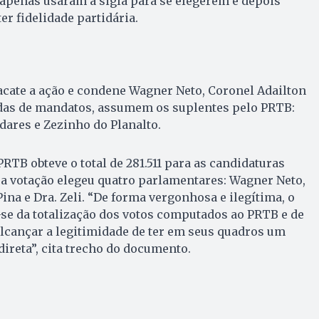
s apenas usaram a sigla para se elegerem e depois
 fidelidade partidária.
l acate a ação e condene Wagner Neto, Coronel Adailton
erdas de mandatos, assumem os suplentes pelo PRTB:
adares e Zezinho do Planalto.
PRTB obteve o total de 281.511 para as candidaturas
a votação elegeu quatro parlamentares: Wagner Neto,
Pina e Dra. Zeli. “De forma vergonhosa e ilegítima, o
se da totalização dos votos computados ao PRTB e de
lcançar a legitimidade de ter em seus quadros um
direta”, cita trecho do documento.