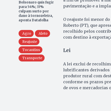
Bolsonaro quis fugir
pavimentação e a implan
para 54%; 33%
culpam surto por
dano à tornozeleira,
O reajuste foi menor do
aponta Datafolha
Roberto (PT), que aprese
recolhido pelos contri
Agro
Aleto
com destino à exportaç
Reajuste
Tocantins
Lei
Transporte
A lei exclui de recolhi
lubrificantes derivados
produtor rural com dest
conforme os prazos prev
de ovos e mercadorias o