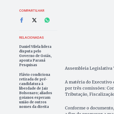
COMPARTILHAR
RELACIONADAS
Daniel Vilela lidera
disputa pelo
Governo de Goiás,
aponta Paraná
Pesquisas
Assembleia Legislativa 
Flávio condiciona
retirada de pré-
A matéria do Executivo 
candidatura à
por três comissões: Con
liberdade de Jair
Bolsonaro; aliados
Tributação, Fiscalização
goianos esperam
união de outros
nomes da direita
Conforme o documento, 
a fim de promover a man