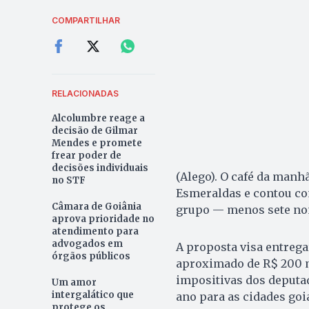
COMPARTILHAR
RELACIONADAS
Alcolumbre reage a
decisão de Gilmar
Mendes e promete
frear poder de
decisões individuais
(Alego). O café da manh
no STF
Esmeraldas e contou co
Câmara de Goiânia
grupo — menos sete nome
aprova prioridade no
atendimento para
advogados em
A proposta visa entrega
órgãos públicos
aproximado de R$ 200 m
impositivas dos deputad
Um amor
intergalático que
ano para as cidades goi
protege os