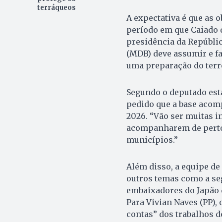
terráqueos
A expectativa é que as 
período em que Caiado d
presidência da Repúblic
(MDB) deve assumir e f
uma preparação do terre
Segundo o deputado esta
pedido que a base acomp
2026. “Vão ser muitas i
acompanharem de perto 
municípios.”
Além disso, a equipe d
outros temas como a seg
embaixadores do Japão 
Para Vivian Naves (PP),
contas” dos trabalhos d