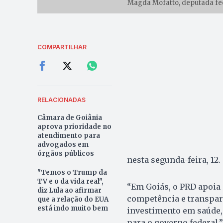
Magda Mofatto, deputada fede
COMPARTILHAR
RELACIONADAS
Câmara de Goiânia
aprova prioridade no
atendimento para
advogados em
órgãos públicos
nesta segunda-feira, 12.
"Temos o Trump da
TV e o da vida real",
“Em Goiás, o PRD apoia 
diz Lula ao afirmar
competência e transparê
que a relação do EUA
está indo muito bem
investimento em saúde, 
para o governo federal.”