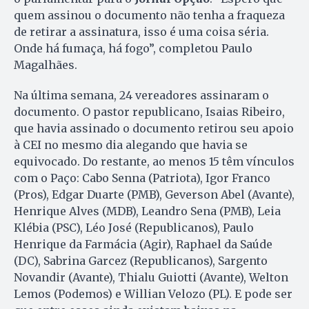
quem assinou o documento não tenha a fraqueza
de retirar a assinatura, isso é uma coisa séria.
Onde há fumaça, há fogo”, completou Paulo
Magalhães.
Na última semana, 24 vereadores assinaram o
documento. O pastor republicano, Isaias Ribeiro,
que havia assinado o documento retirou seu apoio
à CEI no mesmo dia alegando que havia se
equivocado. Do restante, ao menos 15 têm vínculos
com o Paço: Cabo Senna (Patriota), Igor Franco
(Pros), Edgar Duarte (PMB), Geverson Abel (Avante),
Henrique Alves (MDB), Leandro Sena (PMB), Leia
Klébia (PSC), Léo José (Republicanos), Paulo
Henrique da Farmácia (Agir), Raphael da Saúde
(DC), Sabrina Garcez (Republicanos), Sargento
Novandir (Avante), Thialu Guiotti (Avante), Welton
Lemos (Podemos) e Willian Velozo (PL). E pode ser