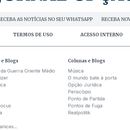
ECEBA AS NOTÍCIAS NO SEU WHATSAPP
RECEBA NOV
TERMOS DE USO
ACESSO INTERNO
 e Blogs
Colunas e Blogs
 da Guerra Oriente Médio
Música
izer
O mundo bate à porta
ica
Opção Jurídica
Periscópio
Ponto de Partida
Pocus
Pontos de Fuga
a
Realpolitik
nices...