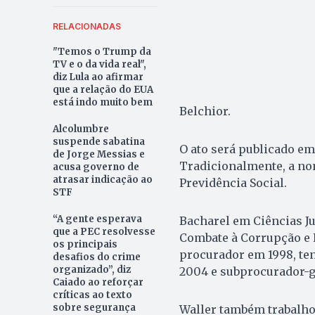
RELACIONADAS
"Temos o Trump da
TV e o da vida real",
diz Lula ao afirmar
que a relação do EUA
está indo muito bem
Belchior.
Alcolumbre
suspende sabatina
O ato será publicado em
de Jorge Messias e
Tradicionalmente, a no
acusa governo de
atrasar indicação ao
Previdência Social.
STF
“A gente esperava
Bacharel em Ciências Ju
que a PEC resolvesse
Combate à Corrupção e 
os principais
procurador em 1998, ten
desafios do crime
organizado”, diz
2004 e subprocurador-g
Caiado ao reforçar
críticas ao texto
sobre segurança
Waller também trabalho