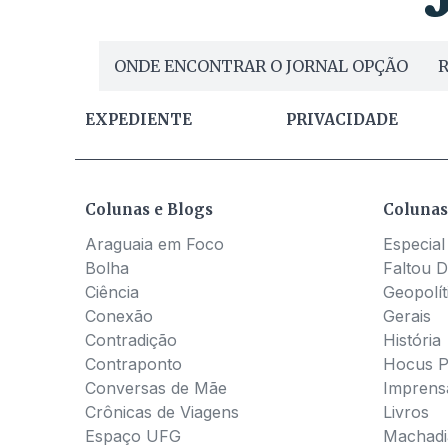
ONDE ENCONTRAR O JORNAL OPÇÃO
R
EXPEDIENTE
PRIVACIDADE
Colunas e Blogs
Colunas
Araguaia em Foco
Especial
Bolha
Faltou D
Ciência
Geopolít
Conexão
Gerais
Contradição
História
Contraponto
Hocus 
Conversas de Mãe
Imprens
Crônicas de Viagens
Livros
Espaço UFG
Machadia