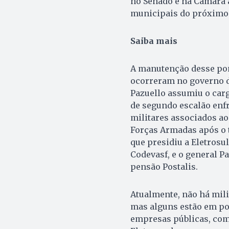
no Senado e na Câmara a
municipais do próximo
Saiba mais
A manutenção desse pon
ocorreram no governo de
Pazuello assumiu o carg
de segundo escalão enf
militares associados ao
Forças Armadas após o 
que presidiu a Eletrosul
Codevasf, e o general P
pensão Postalis.
Atualmente, não há mili
mas alguns estão em po
empresas públicas, como