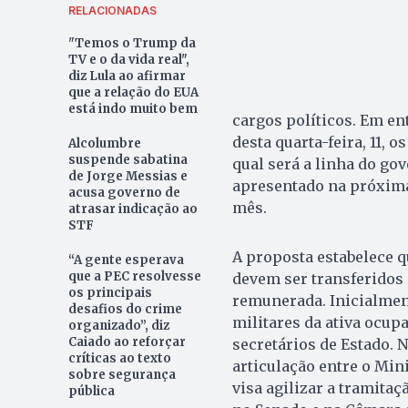
RELACIONADAS
"Temos o Trump da
TV e o da vida real",
diz Lula ao afirmar
que a relação do EUA
está indo muito bem
cargos políticos. Em en
desta quarta-feira, 11, 
Alcolumbre
suspende sabatina
qual será a linha do gov
de Jorge Messias e
apresentado na próxima
acusa governo de
mês.
atrasar indicação ao
STF
A proposta estabelece q
“A gente esperava
que a PEC resolvesse
devem ser transferidos
os principais
remunerada. Inicialment
desafios do crime
militares da ativa ocup
organizado”, diz
Caiado ao reforçar
secretários de Estado. 
críticas ao texto
articulação entre o Mini
sobre segurança
visa agilizar a tramitaç
pública