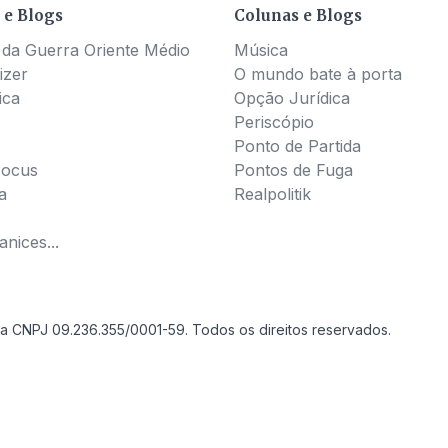
 e Blogs
Colunas e Blogs
 da Guerra Oriente Médio
Música
izer
O mundo bate à porta
ica
Opção Jurídica
Periscópio
Ponto de Partida
Pocus
Pontos de Fuga
a
Realpolitik
nices...
a CNPJ 09.236.355/0001-59. Todos os direitos reservados.