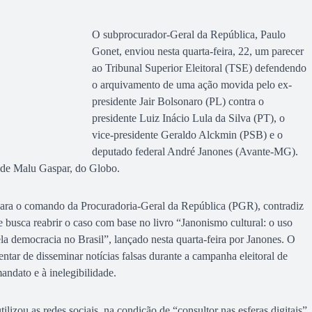
O subprocurador-Geral da República, Paulo
Gonet, enviou nesta quarta-feira, 22, um parecer
ao Tribunal Superior Eleitoral (TSE) defendendo
o arquivamento de uma ação movida pelo ex-
presidente Jair Bolsonaro (PL) contra o
presidente Luiz Inácio Lula da Silva (PT), o
vice-presidente Geraldo Alckmin (PSB) e o
deputado federal André Janones (Avante-MG).
 de Malu Gaspar, do Globo.
para o comando da Procuradoria-Geral da República (PGR), contradiz
 busca reabrir o caso com base no livro “Janonismo cultural: o uso
ela democracia no Brasil”, lançado nesta quarta-feira por Janones. O
ntar de disseminar notícias falsas durante a campanha eleitoral de
andato e à inelegibilidade.
lizou as redes sociais, na condição de “consultor nas esferas digitais”