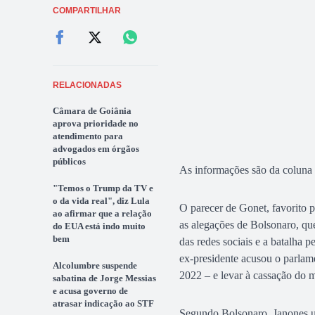
COMPARTILHAR
RELACIONADAS
Câmara de Goiânia
aprova prioridade no
atendimento para
advogados em órgãos
públicos
As informações são da coluna
"Temos o Trump da TV e
o da vida real", diz Lula
O parecer de Gonet, favorito 
ao afirmar que a relação
as alegações de Bolsonaro, que
do EUA está indo muito
bem
das redes sociais e a batalha p
ex-presidente acusou o parlame
Alcolumbre suspende
2022 – e levar à cassação do m
sabatina de Jorge Messias
e acusa governo de
atrasar indicação ao STF
Segundo Bolsonaro, Janones uti