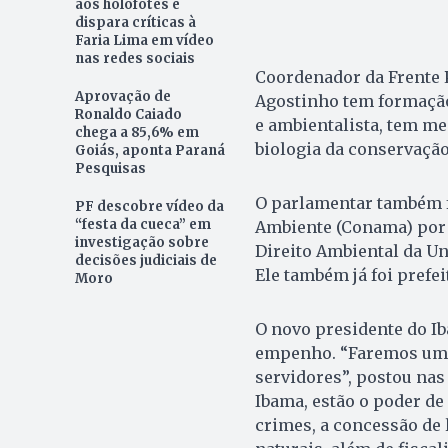
aos holofotes e
dispara críticas à
Faria Lima em vídeo
nas redes sociais
Coordenador da Frente 
Aprovação de
Agostinho tem formação 
Ronaldo Caiado
e ambientalista, tem m
chega a 85,6% em
biologia da conservação
Goiás, aponta Paraná
Pesquisas
O parlamentar também f
PF descobre vídeo da
“festa da cueca” em
Ambiente (Conama) por 
investigação sobre
Direito Ambiental da Un
decisões judiciais de
Ele também já foi prefei
Moro
O novo presidente do I
empenho. “Faremos uma 
servidores”, postou nas 
Ibama, estão o poder de
crimes, a concessão de 