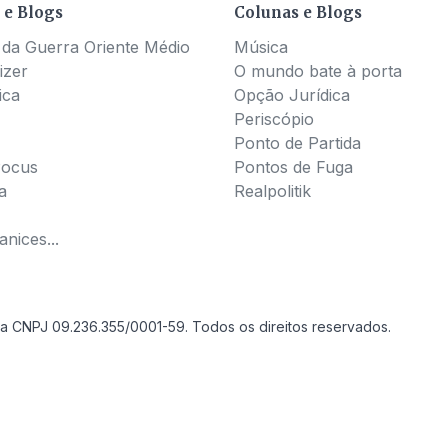
 e Blogs
Colunas e Blogs
 da Guerra Oriente Médio
Música
izer
O mundo bate à porta
ica
Opção Jurídica
Periscópio
Ponto de Partida
Pocus
Pontos de Fuga
a
Realpolitik
nices...
a CNPJ 09.236.355/0001-59. Todos os direitos reservados.