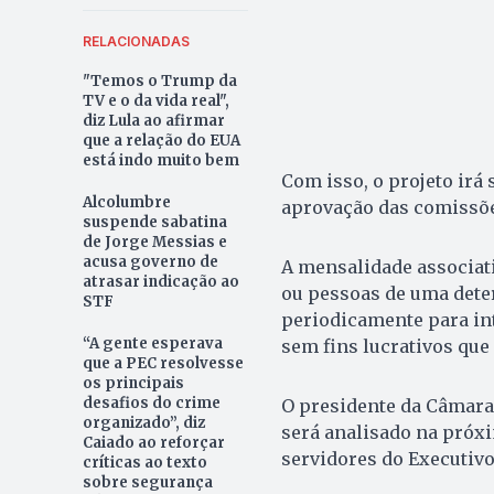
RELACIONADAS
"Temos o Trump da
TV e o da vida real",
diz Lula ao afirmar
que a relação do EUA
está indo muito bem
Com isso, o projeto irá
Alcolumbre
aprovação das comissõe
suspende sabatina
de Jorge Messias e
acusa governo de
A mensalidade associat
atrasar indicação ao
ou pessoas de uma dete
STF
periodicamente para int
“A gente esperava
sem fins lucrativos que 
que a PEC resolvesse
os principais
desafios do crime
O presidente da Câmara,
organizado”, diz
será analisado na próxi
Caiado ao reforçar
servidores do Executivo 
críticas ao texto
sobre segurança