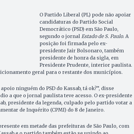
O Partido Liberal (PL) pode não apoiar
candidaturas do Partido Social
Democrático (PSD) em São Paulo,
segundo o jornal
Estado de S. Paulo
. A
posição foi firmada pelo ex-
presidente Jair Bolsonaro, também
presidente de honra da sigla, em
Presidente Prudente, interior paulista.
icionamento geral para o restante dos municípios.
 apoio ninguém do PSD do Kassab, tá ok?”, disse
io a que o jornal paulista teve acesso. O ex-presidente
ab, presidente da legenda, culpado pelo partido votar a
mentar de Inquérito (CPMI) do 8 de Janeiro.
presente em metade das prefeituras de São Paulo, com
Kassab e o partido também estão se unindo ao