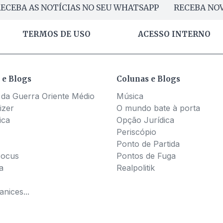
ECEBA AS NOTÍCIAS NO SEU WHATSAPP
RECEBA NOV
TERMOS DE USO
ACESSO INTERNO
 e Blogs
Colunas e Blogs
 da Guerra Oriente Médio
Música
izer
O mundo bate à porta
ica
Opção Jurídica
Periscópio
Ponto de Partida
Pocus
Pontos de Fuga
a
Realpolitik
nices...