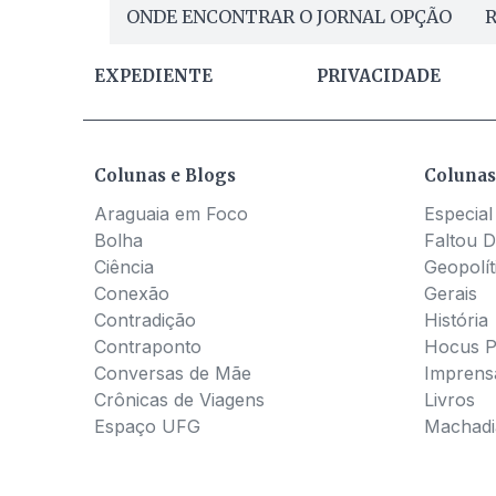
ONDE ENCONTRAR O JORNAL OPÇÃO
R
EXPEDIENTE
PRIVACIDADE
Colunas e Blogs
Colunas
Araguaia em Foco
Especial
Bolha
Faltou D
Ciência
Geopolít
Conexão
Gerais
Contradição
História
Contraponto
Hocus 
Conversas de Mãe
Imprens
Crônicas de Viagens
Livros
Espaço UFG
Machadia