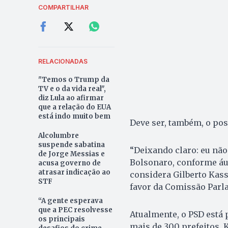
COMPARTILHAR
RELACIONADAS
"Temos o Trump da
TV e o da vida real",
diz Lula ao afirmar
que a relação do EUA
está indo muito bem
Deve ser, também, o pos
Alcolumbre
suspende sabatina
“Deixando claro: eu não
de Jorge Messias e
Bolsonaro, conforme áud
acusa governo de
atrasar indicação ao
considera Gilberto Kass
STF
favor da Comissão Parla
“A gente esperava
que a PEC resolvesse
Atualmente, o PSD está 
os principais
mais de 300 prefeitos. 