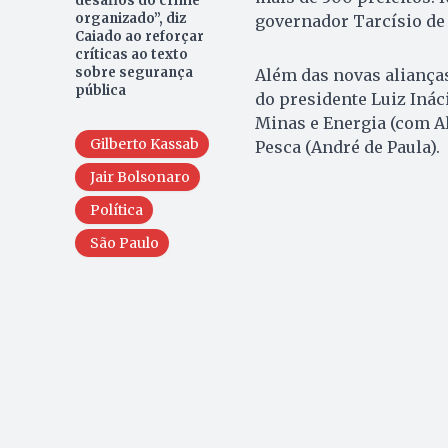
desafios do crime
organizado”, diz
governador Tarcísio de 
Caiado ao reforçar
críticas ao texto
sobre segurança
Além das novas aliança
pública
do presidente Luiz Ináci
Minas e Energia (com Al
Gilberto Kassab
Pesca (André de Paula).
Jair Bolsonaro
Política
São Paulo