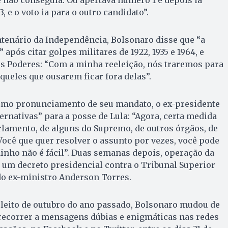
 não conseguia. Ou apertava número 1 e depois ia
3, e o voto ia para o outro candidato”.
ntenário da Independência, Bolsonaro disse que “a
 após citar golpes militares de 1922, 1935 e 1964, e
os Poderes: “Com a minha reeleição, nós traremos para
queles que ousarem ficar fora delas”.
imo pronunciamento de seu mandato, o ex-presidente
ernativas” para a posse de Lula: “Agora, certa medida
rlamento, de alguns do Supremo, de outros órgãos, de
 Você que quer resolver o assunto por vezes, você pode
minho não é fácil”. Duas semanas depois, operação da
 um decreto presidencial contra o Tribunal Superior
 do ex-ministro Anderson Torres.
pleito de outubro do ano passado, Bolsonaro mudou de
 recorrer a mensagens dúbias e enigmáticas nas redes