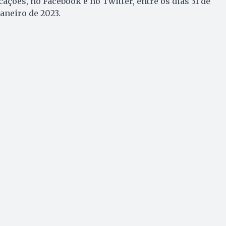
cações, no Facebook e no Twitter, entre os dias 31 de
janeiro de 2023.