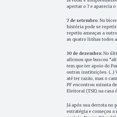
ia votar e simplesmente
apertar o 7 e aparecia o 
7 de setembro
: No bice
história pode se repetir”
repetiu ameaças a outr
as quatro linhas todos a
30 de dezembro:
No últ
afirmou que buscou “alt
tem que ter apoio do Pa
outras instituições. (…)
até ter razão, mas o ca
PF encontrou minuta de
Eleitoral (TSE) na casa
Já após sua derrota no 
estratégia e começou a