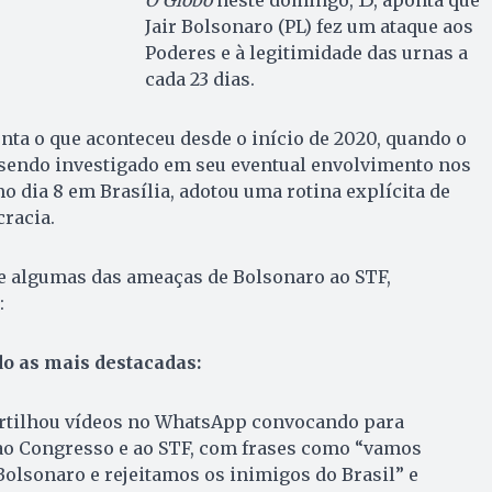
O Globo
neste domingo, 15, aponta que
Jair Bolsonaro (PL) fez um ataque aos
Poderes e à legitimidade das urnas a
cada 23 dias.
ta o que aconteceu desde o início de 2020, quando o
 sendo investigado em seu eventual envolvimento nos
mo dia 8 em Brasília, adotou uma rotina explícita de
racia.
 e algumas das ameaças de Bolsonaro ao STF,
:
o as mais destacadas:
tilhou vídeos no WhatsApp convocando para
ao Congresso e ao STF, com frases como “vamos
olsonaro e rejeitamos os inimigos do Brasil” e