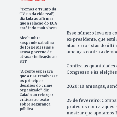
"Temos o Trump da
TV e o da vida real",
diz Lula ao afirmar
que a relação do EUA
está indo muito bem
Esse número leva em con
Alcolumbre
ex-presidente, que está
suspende sabatina
atos terroristas do últi
de Jorge Messias e
ameaças contra a democ
acusa governo de
atrasar indicação ao
STF
Confira as quantidades
“A gente esperava
Congresso e às eleições
que a PEC resolvesse
os principais
desafios do crime
2020: 10 ameaças, send
organizado”, diz
Caiado ao reforçar
críticas ao texto
25 de fevereiro:
Compar
sobre segurança
protestos com ataques 
pública
mostrar que apoiamos B