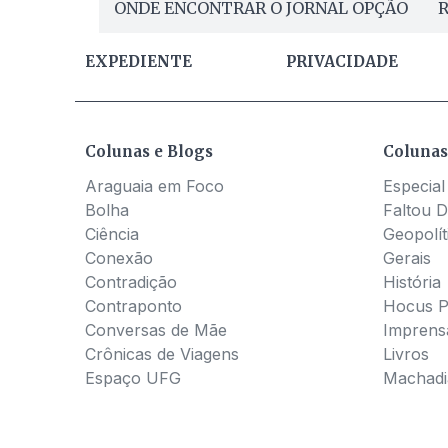
ONDE ENCONTRAR O JORNAL OPÇÃO
R
EXPEDIENTE
PRIVACIDADE
Colunas e Blogs
Colunas
Araguaia em Foco
Especial
Bolha
Faltou D
Ciência
Geopolít
Conexão
Gerais
Contradição
História
Contraponto
Hocus 
Conversas de Mãe
Imprens
Crônicas de Viagens
Livros
Espaço UFG
Machadia