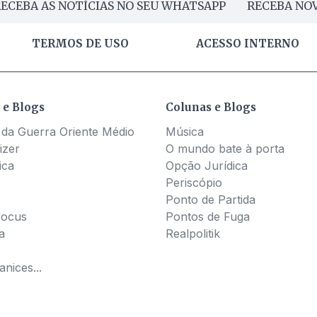
ECEBA AS NOTÍCIAS NO SEU WHATSAPP
RECEBA NOV
TERMOS DE USO
ACESSO INTERNO
 e Blogs
Colunas e Blogs
 da Guerra Oriente Médio
Música
izer
O mundo bate à porta
ica
Opção Jurídica
Periscópio
Ponto de Partida
Pocus
Pontos de Fuga
a
Realpolitik
nices...