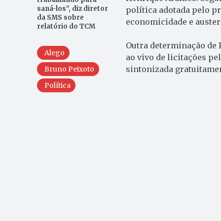
saná-los”, diz diretor
política adotada pelo p
da SMS sobre
economicidade e auster
relatório do TCM
Outra determinação de P
Alego
ao vivo de licitações p
sintonizada gratuitamen
Bruno Peixoto
Política