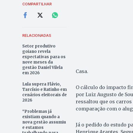
COMPARTILHAR
RELACIONADAS
Setor produtivo
goiano revela
expectativas para os
nove meses da
gestão Daniel Vilela
Casa.
em 2026
Lula supera Flávio,
O cálculo do impacto fi
Tarcísio e Ratinho em
por Luiz Augusto de Sou
cenários eleitorais de
2026
ressaltou que os carros
comparação com o alugu
“Problemas já
existiam quando a
nova gestão assumiu
Já o pedido do estudo pa
e estamos
Henrique Arantes. Segun
trabalhando para