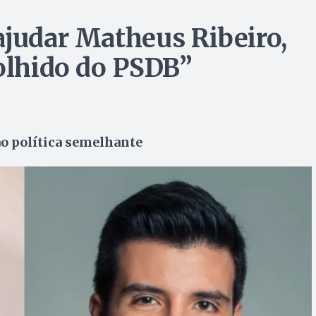
ajudar Matheus Ribeiro,
colhido do PSDB”
ão política semelhante