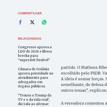
COMPARTILHAR
RELACIONADAS
Congresso aprova a
LDO de 2026 e libera
brecha para
“superávit flexível”
partido. O Matheus Ribe
Câmara de Goiânia
escolhido pelo PSDB. V
aprova prioridade no
atendimento para
A ideia é somar forças.
advogados em
semelhante, de defesa d
órgãos públicos
outros temas”, explicou
"Temos o Trump da
TV e o da vida real",
A vereadora comentou ai
diz Lula ao afirmar