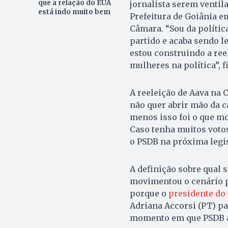
que a relação do EUA
jornalista serem venti
está indo muito bem
Prefeitura de Goiânia em
Câmara. “Sou da polític
partido e acaba sendo 
estou construindo a ree
mulheres na política”, f
A reeleição de Aava na 
não quer abrir mão da c
menos isso foi o que m
Caso tenha muitos votos
o PSDB na próxima legisl
A definição sobre qual 
movimentou o cenário po
porque o
presidente do 
Adriana Accorsi (PT) p
momento em que PSDB af