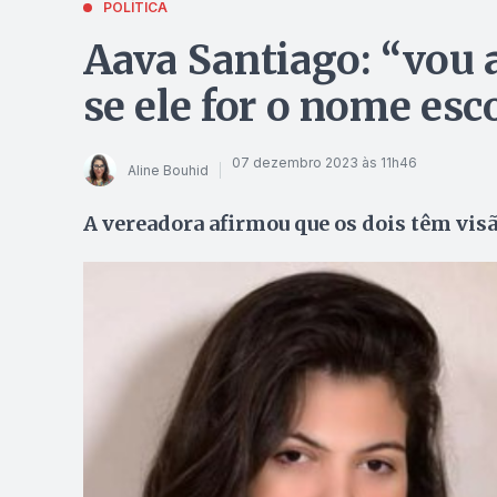
POLÍTICA
Aava Santiago: “vou 
se ele for o nome es
07 dezembro 2023 às 11h46
Aline Bouhid
A vereadora afirmou que os dois têm vis