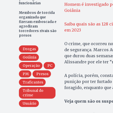
funcionárias
Homem é investigado p
Goiânia
Membros de torcida
organizada que
fizeram emboscada e
Saiba quais são as 128 
agrediram
em 2023
torcedores rivais são
presos
O crime, que ocorreu no
Drogas
de segurança. Marcos Au
que durou duas semanas
Goiânia
Alissandre por ele ter 
Operação
PC
PM
Presos
A polícia, porém, const
punição por ter furtad
Traficantes
foragido, enquanto que 
Tribunal do
crime
Veja quem são os suspe
Usuário