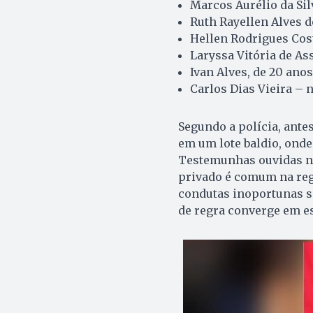
Marcos Aurélio da Silv
Ruth Rayellen Alves de
Hellen Rodrigues Cost
Laryssa Vitória de Ass
Ivan Alves, de 20 anos
Carlos Dias Vieira – n
Segundo a polícia, ante
em um lote baldio, onde
Testemunhas ouvidas no
privado é comum na regi
condutas inoportunas sã
de regra converge em 