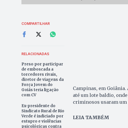
COMPARTILHAR
RELACIONADAS
Preso por participar
de emboscada a
torcedores rivais,
diretor de viagens da
Força Jovem do
Campinas, em Goiânia. A
Goiás teria ligação
até um lote baldio, onde
com CV
criminosos usaram um c
Ex-presidente do
Sindicato Rural de Rio
Verde é indiciado por
LEIA TAMBÉM
estupro e violências
psicológicas contra