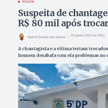
POLÍCIA
Suspeita de chantage
R$ 80 mil após trocar
20 janeiro 2024 às 11h01
Nielton Soares dos Santos
A chantagista e a vítima teriam trocado
homem desabafa com ela problemas no