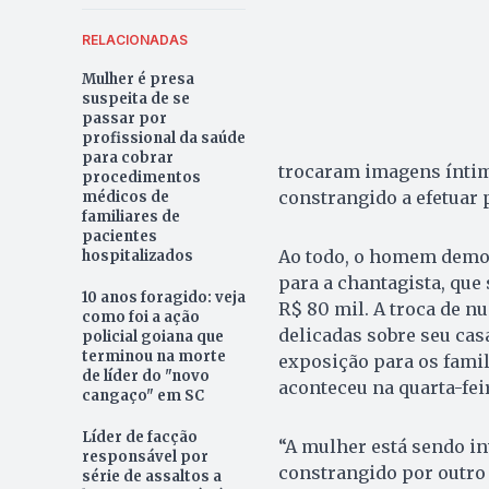
RELACIONADAS
Mulher é presa
suspeita de se
passar por
profissional da saúde
para cobrar
trocaram imagens íntima
procedimentos
constrangido a efetuar
médicos de
familiares de
pacientes
Ao todo, o homem demon
hospitalizados
para a chantagista, que 
10 anos foragido: veja
R$ 80 mil. A troca de n
como foi a ação
delicadas sobre seu ca
policial goiana que
terminou na morte
exposição para os famil
de líder do "novo
aconteceu na quarta-feir
cangaço" em SC
Líder de facção
“A mulher está sendo in
responsável por
constrangido por outro 
série de assaltos a