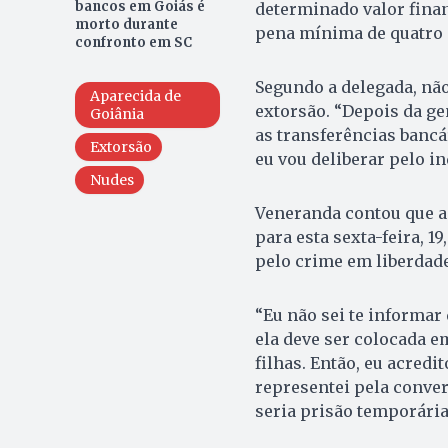
bancos em Goiás é
determinado valor finan
morto durante
pena mínima de quatro 
confronto em SC
Segundo a delegada, não 
Aparecida de
extorsão. “Depois da ge
Goiânia
as transferências bancá
Extorsão
eu vou deliberar pelo in
Nudes
Veneranda contou que a 
para esta sexta-feira, 1
pelo crime em liberdad
“Eu não sei te informar 
ela deve ser colocada e
filhas. Então, eu acredi
representei pela conver
seria prisão temporária 