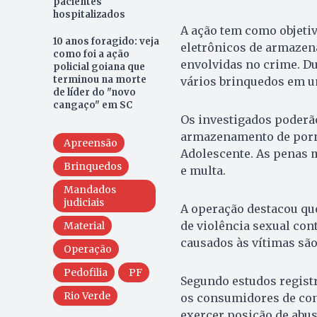
pacientes
hospitalizados
A ação tem como objetiv
10 anos foragido: veja
eletrônicos de armazen
como foi a ação
envolvidas no crime. D
policial goiana que
terminou na morte
vários brinquedos em u
de líder do "novo
cangaço" em SC
Os investigados poderã
armazenamento de pornog
Apreensão
Adolescente. As penas 
Brinquedos
e multa.
Mandados
judiciais
A operação destacou qu
de violência sexual con
Material
causados às vítimas sã
Operação
Pedofilia
PF
Segundo estudos regist
Rio Verde
os consumidores de con
exercer posição de abus