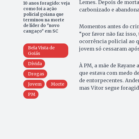
Lemes. Depois de morta,
10 anos foragido: veja
como foi a ação
carbonizado e abandona
policial goiana que
terminou na morte
de líder do "novo
Momentos antes do crime
cangaço" em SC
“por favor não faz isso,
ocorrência policial ao 
Bela Vista de
jovem só cessaram após
Goiás
Dívida
À PM, a mãe de Rayane a
que estava com medo de
Drogas
de entorpecentes. Ander
Jovem
Morte
mas Vitor segue foragid
PM