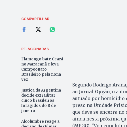
COMPARTILHAR
RELACIONADAS
Flamengo bate Ceará
no Maracanã e leva
Campeonato
Brasileiro pela nona
vez
Segundo Rodrigo Arana, 
Justiça da Argentina
ao
Jornal Opção
, o aut
decide extraditar
autuado por homicídio 
cinco brasileiros
preso na Unidade Prision
foragidos do 8 de
janeiro
que deve se encerra no 
ainda nesta próxima quin
Alcolumbre reage a
(MPGO). “Vou concluir o 
decisão de Gilmar