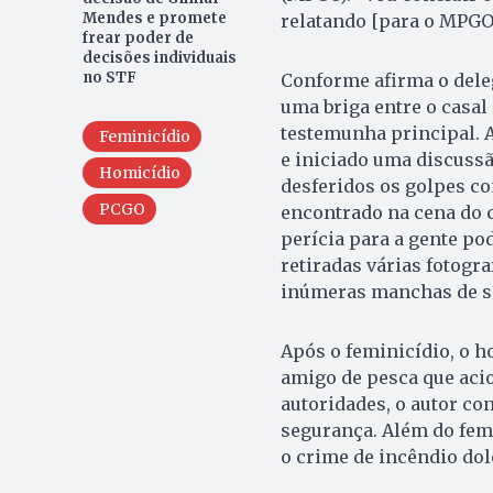
Mendes e promete
relatando [para o MPGO]
frear poder de
decisões individuais
no STF
Conforme afirma o deleg
uma briga entre o casal
testemunha principal. 
Feminicídio
e iniciado uma discussã
Homicídio
desferidos os golpes co
PCGO
encontrado na cena do c
perícia para a gente p
retiradas várias fotogr
inúmeras manchas de sa
Após o feminicídio, o h
amigo de pesca que acio
autoridades, o autor co
segurança. Além do fem
o crime de incêndio dol