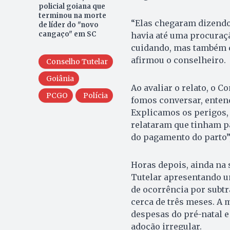
policial goiana que
terminou na morte
“Elas chegaram dizendo 
de líder do "novo
cangaço" em SC
havia até uma procuraç
cuidando, mas também q
afirmou o conselheiro.
Conselho Tutelar
Goiânia
Ao avaliar o relato, o C
PCGO
Polícia
fomos conversar, enten
Explicamos os perigos, 
relataram que tinham p
do pagamento do parto”,
Horas depois, ainda na 
Tutelar apresentando um
de ocorrência por subtr
cerca de três meses. A 
despesas do pré-natal e
adoção irregular.