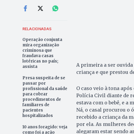
RELACIONADAS
Operação conjunta
mira organização
criminosa que
fraudava casas
lotéricas no país;
A primeira a ser ouvida
assista
criança e que prestou 
Presa suspeita de se
passar por
O caso veio à tona após
profissional da saúde
para cobrar
Polícia Civil diante de 
procedimentos de
estava com o bebê, e a 
familiares de
Ná, o casal procurou o 
pacientes
hospitalizados
recebido a criança da 
por ela. As mulheres de
10 anos foragido: veja
alegaram estar sendo a
como foi a ação