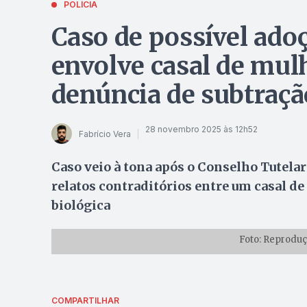
POLÍCIA
Caso de possível ado
envolve casal de mulh
denúncia de subtraçã
28 novembro 2025 às 12h52
Fabrício Vera
Caso veio à tona após o Conselho Tutela
relatos contraditórios entre um casal de
biológica
Foto: Reprodu
COMPARTILHAR