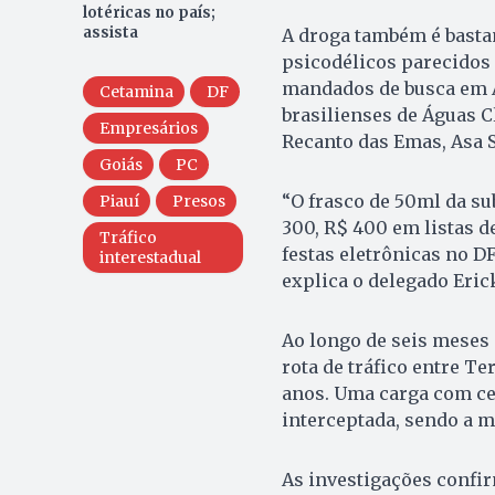
lotéricas no país;
assista
A droga também é bastan
psicodélicos parecidos
mandados de busca em Al
Cetamina
DF
brasilienses de Águas Cl
Empresários
Recanto das Emas, Asa S
Goiás
PC
“O frasco de 50ml da su
Piauí
Presos
300, R$ 400 em listas 
Tráfico
festas eletrônicas no DF
interestadual
explica o delegado Eric
Ao longo de seis meses
rota de tráfico entre Te
anos. Uma carga com cer
interceptada, sendo a m
As investigações confir