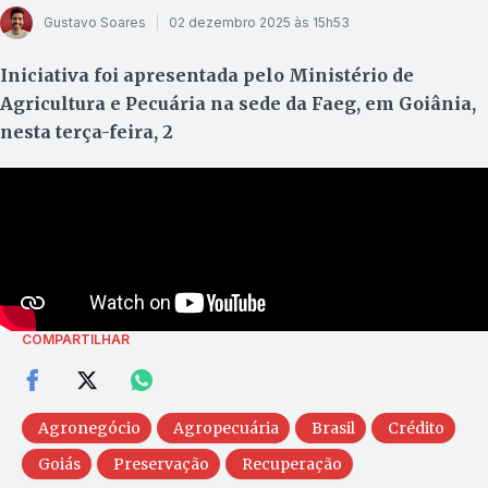
Gustavo Soares
02 dezembro 2025 às 15h53
Iniciativa foi apresentada pelo Ministério de
Agricultura e Pecuária na sede da Faeg, em Goiânia,
nesta terça-feira, 2
COMPARTILHAR
Agronegócio
Agropecuária
Brasil
Crédito
Goiás
Preservação
Recuperação