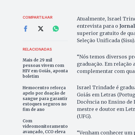
COMPARTILHAR
Atualmente, Israel Tri
entrevista para o
Jorna
superior gratuito de qu
Seleção Unificada (Sisu)
RELACIONADAS
“Nós temos diversos pro
Mais de 29 mil
graduação. Em relação 
pessoas vivem com
complementar com quase
HIV em Goiás, aponta
boletim
Israel Trindade é gradu
Hemocentro reforça
apelo por doação de
Goiás em Letras (Portug
sangue para garantir
Docência no Ensino de L
estoques seguros no
mestre e doutor em Letr
fim de ano
(UFG).
Com
videomonitoramento
avançado, CCO eleva
“Venham conhecer um po