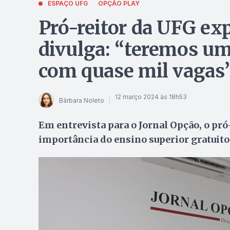
ESPAÇO UFG
OPÇÃO PLAY
Pró-reitor da UFG exp
divulga: “teremos u
com quase mil vagas
12 março 2024 às 18h53
Bárbara Noleto
Em entrevista para o Jornal Opção, o pró
importância do ensino superior gratuito 