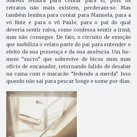
Mateus lembra para contar para si, pois os
retratos não mais existem, perderam-se. Mas
também lembra para contar para Manuela, para a
vó Rute e para o vô Paulo, para o pai do qual
deveria sentir raiva, como confessa sentir a irmã,
mas não consegue. De fato, o circuito de emoção
que mo­biliza o relato parte do pai para entender o
efeito da sua presença e da sua ausência. Um ho­
mem “xucro” que sobrevive de bi­cos num mau
ofício de encanador, retornando falido de desabar
na cama com o macacão “fedendo a merda”. Isso
quando não sai para pescar longe e some por dias.