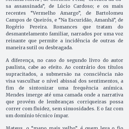
sa assassinada”, de Lúcio Cardoso; e os mais
recentes “Ver­melho A­mar­go”, de Bartolomeu
Campos de Quei­rós, e “Na Escuri­dão, Ama­nhã”, de
Rogério Pe­reira. Roman­ces que tratam do
desmantelamento fa­mi­liar, narrados por uma voz
reinante que permite a incidência de outras de
maneira sutil ou desbragada.
A diferença, no caso do segundo livro do autor
paulista, cabe ao efeito. Ao contrário dos títulos
supracitados, a submersão na consciência não
visa vasculhar o nível abissal dos sentimentos, a
fim de sintonizar uma frequência anímica.
Mendes imerge até uma camada onde a narrativa
que provém de lembranças corriqueiras possa
correr com fluidez, sem sinuosidades. E o faz com
um domínio técnico ímpar.
Mateus, o “mano mais velho”, é quem leva o fio