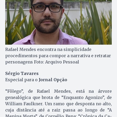
Rafael Mendes encontra na simplicidade
procedimentos para compor a narrativa e retratar
personagens Foto: Arquivo Pessoal
Sérgio Tavares
Especial para o
Jornal Opção
“Fôlego”, de Rafael Men­des, está na árvore
genealógica que brota de “Enquanto Agonizo”, de
William Faul­kner. Um ra­mo que desponta no alto,
cuja distância a­té a raiz pas­sa ao longo de “A
Menina Mor­ta”, de Cornélio Pena; “Crônica da Ca­