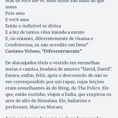
Mas se você me vê, seus olhos são mais do que
meus
Pois amo
E você ama
Então o indizível se divisa
E a luz de tantos céus inunda a mente
E, no entanto, diferentemente de Osama e
Condoleezza, eu não acredito em Deus”
Caetano Veloso, “Diferentemente”
De alaranjados tênis e vestido em vermelhas
meias e camisa, bradava de amores “David, David”.
Estava, enfim, feliz, após o desconsolo de não se
ver correspondido por um rapaz, cujas feições
eram semelhantes às do Sting, do The Police. Ele
que, então sozinho, viajou a Índia, que respirou os
ares do alto do Himalaia. Ele, bailarino e
performer, Marcos Moraes.