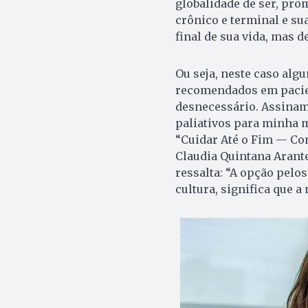
globalidade de ser, pro
crônico e terminal e s
final de sua vida, mas d
Ou seja, neste caso al
recomendados em pacien
desnecessário. Assina
paliativos para minha m
“Cuidar Até o Fim — Com
Claudia Quintana Arante
ressalta: “A opção pelo
cultura, significa que a