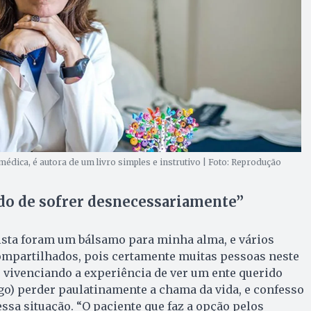
médica, é autora de um livro simples e instrutivo | Foto: Reprodução
do de sofrer desnecessariamente”
ista foram um bálsamo para minha alma, e vários
mpartilhados, pois certamente muitas pessoas neste
ivenciando a experiência de ver um ente querido
migo) perder paulatinamente a chama da vida, e confesso
essa situação. “O paciente que faz a opção pelos