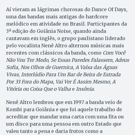
Aí vieram as lágrimas chorosas do Dance Of Days,
uma das bandas mais antigas do hardcore
melódico em atividade no Brasil. Participantes da
3ª edição do Goiânia Noise, quando ainda
cantavam em inglês, o grupo paulistano liderado
pelo vocalista Nenê Altro alternou músicas mais
recentes com clássicos da banda, como
Com Você
Não Vou Ter Medo
,
Se Essas Paredes Falassem
,
Adeus
Sofia
,
Nos Olhos de Guernica
,
A Valsa das Águas
Vivas
,
Interlúdio Para Um Bar de Beira de Estrada
Por 33 Fora do Mapa
,
Vai Ver É Assim Mesmo
,
A
Vitória ou Coisa Que o Valha
e
Insônia
.
Nenê Altro lembrou que em 1997 a banda veio de
Kombi para Goiânia e que foi aquele trabalho de
acreditar que mandar uma carta com uma fita ou
um disco para uma pessoa em outro Estado que
valeu tanto a pena e daria frutos como a