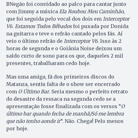
BNegão foi convidado ao palco para cantar junto
com Jimmy a música
Ela Roubou Meu Caminhão
,
que foi seguida pelo vocal dos dois em
Interceptor
V6
.
Estamos Todos Bêbados
foi puxada por Donida
na guitarra e teve o refrão cantado pelos fãs. Aí
veio o último refrão de
Interceptor V6
. Isso às 2
horas de segunda e o Goiânia Noise deixou um
saldo curto de sono para os que, daqueles 2 mil
presentes, trabalharam cedo hoje.
Mas uma amiga, fã dos primeiros discos do
Matanza, sentiu falta de o show ser encerrado
com
O Último Bar
. Seria mesmo o perfeito retrato
do desastre da ressaca na segunda cedo se a
apresentação fosse finalizada com os versos “
O
último bar quando fecha de manhã/Só me lembra
que não tenho aonde ir
“. Não. Chega! Pelo menos
por hoje.