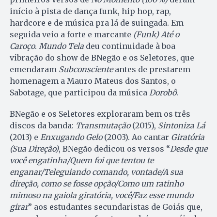
início à pista de dança funk, hip hop, rap,
hardcore e de música pra lá de suingada. Em
seguida veio a forte e marcante
(Funk) Até o
Caroço
.
Mundo Tela
deu continuidade à boa
vibração do show de BNegão e os Seletores, que
emendaram
Subconsciente
antes de prestarem
homenagem a Mauro Mateus dos Santos, o
Sabotage, que participou da música
Dorobô
.
BNegão e os Seletores exploraram bem os três
discos da banda:
Transmutação
(2015),
Sintoniza Lá
(2013) e
Enxugando Gelo
(2003). Ao cantar
Giratória
(Sua Direção)
, BNegão dedicou os versos “
Desde que
você engatinha/Quem foi que tentou te
enganar/Teleguiando comando, vontade/A sua
direção, como se fosse opção/Como um ratinho
mimoso na gaiola giratória, você/Faz esse mundo
girar
” aos estudantes secundaristas de Goiás que,