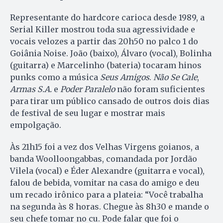
Representante do hardcore carioca desde 1989, a
Serial Killer mostrou toda sua agressividade e
vocais velozes a partir das 20h50 no palco 1 do
Goiânia Noise. João (baixo), Álvaro (vocal), Bolinha
(guitarra) e Marcelinho (bateria) tocaram hinos
punks como a música
Seus Amigos
.
Não Se Cale
,
Armas S.A.
e
Poder Paralelo
não foram suficientes
para tirar um público cansado de outros dois dias
de festival de seu lugar e mostrar mais
empolgação.
Às 21h15 foi a vez dos Velhas Virgens goianos, a
banda Woolloongabbas, comandada por Jordão
Vilela (vocal) e Éder Alexandre (guitarra e vocal),
falou de bebida, vomitar na casa do amigo e deu
um recado irônico para a plateia: “Você trabalha
na segunda às 8 horas. Chegue às 8h30 e mande o
seu chefe tomar no cu. Pode falar que foi o