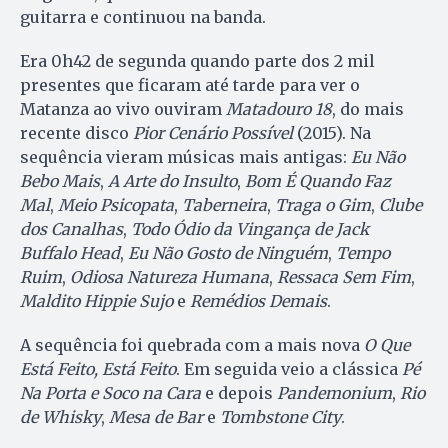
guitarra e continuou na banda.
Era 0h42 de segunda quando parte dos 2 mil
presentes que ficaram até tarde para ver o
Matanza ao vivo ouviram
Matadouro 18
, do mais
recente disco
Pior Cenário Possível
(2015). Na
sequência vieram músicas mais antigas:
Eu Não
Bebo Mais
,
A Arte do Insulto
,
Bom É Quando Faz
Mal
,
Meio Psicopata
,
Taberneira
,
Traga o Gim
,
Clube
dos Canalhas
,
Todo Ódio da Vingança de Jack
Buffalo Head
,
Eu Não Gosto de Ninguém
,
Tempo
Ruim
,
Odiosa Natureza Humana
,
Ressaca Sem Fim
,
Maldito Hippie Sujo
e
Remédios Demais
.
A sequência foi quebrada com a mais nova
O Que
Está Feito, Está Feito
. Em seguida veio a clássica
Pé
Na Porta e Soco na Cara
e depois
Pandemonium
,
Rio
de Whisky
,
Mesa de Bar
e
Tombstone City
.