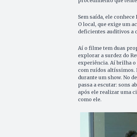
procedimento que tente 
Sem saída, ele conhece P
O local, que exige um 
deficientes auditivos a
Aí o filme tem duas pro
explorar a surdez do R
experiência. Aí brilha o
com ruídos altíssimos. 
durante um show. No de
passa a escutar: sons a
após ele realizar uma c
como ele.