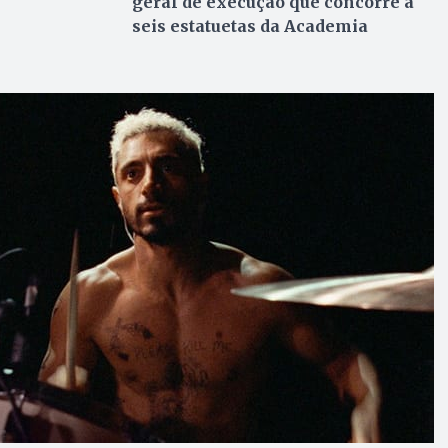
geral de execução que concorre a
seis estatuetas da Academia