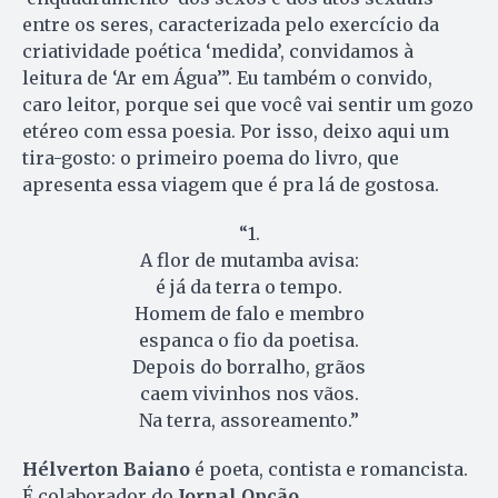
entre os seres, caracterizada pelo exercício da
criatividade poética ‘medida’, convidamos à
leitura de ‘Ar em Água’”. Eu também o convido,
caro leitor, porque sei que você vai sentir um gozo
etéreo com essa poesia. Por isso, deixo aqui um
tira-gosto: o primeiro poema do livro, que
apresenta essa viagem que é pra lá de gostosa.
“1.
A flor de mutamba avisa:
é já da terra o tempo.
Homem de falo e membro
espanca o fio da poetisa.
Depois do borralho, grãos
caem vivinhos nos vãos.
Na terra, assoreamento.”
Hélverton Baiano
é poeta, contista e romancista.
É colaborador do
Jornal Opção
.