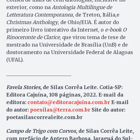
exterior, como na
Antologia Multilingue de
Letteratura Contemporanea
, de Treton, Itália,e
Christmas Anthology
, de Ohio/EUA. É autor do
primeiro livro interativo da Internet, o
e-book
O
Rinoceronte de Clarice
, que virou tema de tese de
mestrado na Universidade de Brasília (UnB) e de
doutoramento na Universidade Federal de Alagoas
(UFAL).
__________________________
Favela Stories,
de Silas Corrêa Leite. Cotia-SP:
Editora Cajuína, 108 páginas, 2022. E-mail da
editora:
contato@editoracajuina.com.br
E-mail
do autor:
poesilas@terra.com.br
Site do autor:
poetasilascorrealeite.com.br
Campo de Trigo com Corvos
, de Silas Corrêa Leite,
com prefácio de Antero Barbosa. Jaraguá do Sul-