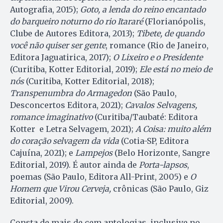
Autografia, 2015);
Goto, a lenda do reino encantado
do barqueiro noturno do rio Itararé
(Florianópolis,
Clube de Autores Editora, 2013);
Tibete, de quando
você não quiser ser gente
, romance (Rio de Janeiro,
Editora Jaguatirica, 2017);
O Lixeiro e o Presidente
(Curitiba, Kotter Editorial, 2019);
Ele está no meio de
nós
(Curitiba, Kotter Editorial, 2018);
Transpenumbra do
Armagedon
(São Paulo,
Desconcertos Editora, 2021);
Cavalos Selvagens,
romance imaginativo
(Curitiba/Taubaté: Editora
Kotter e Letra Selvagem, 2021);
A Coisa: muito além
do coração selvagem da vida
(Cotia-SP, Editora
Cajuína, 2021); e
Lampejos
(Belo Horizonte, Sangre
Editorial, 2019). É autor ainda de
Porta-lapsos
,
poemas (São Paulo, Editora All-Print, 2005) e
O
Homem que Virou Cerveja,
crônicas (São Paulo, Giz
Editorial, 2009).
Consta de mais de cem antologias, inclusive no