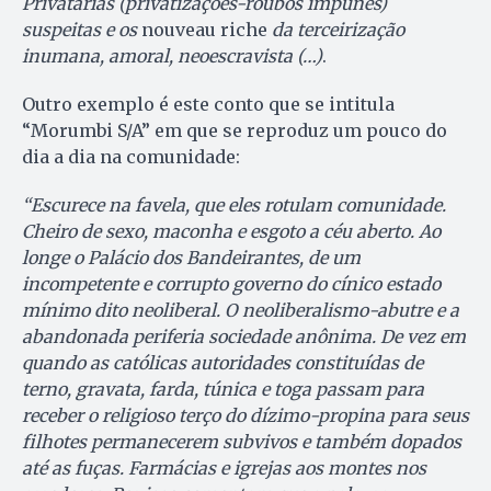
Privatarias (privatizações-roubos impunes)
suspeitas e os
nouveau riche
da terceirização
inumana, amoral, neoescravista (…)
.
Outro exemplo é este conto que se intitula
“Morumbi S/A” em que se reproduz um pouco do
dia a dia na comunidade:
“Escurece na favela, que eles rotulam comunidade.
Cheiro de sexo, maconha e esgoto a céu aberto. Ao
longe o Palácio dos Bandeirantes, de um
incompetente e corrupto governo do cínico estado
mínimo dito neoliberal. O neoliberalismo-abutre e a
abandonada periferia sociedade anônima. De vez em
quando as católicas autoridades constituídas de
terno, gravata, farda, túnica e toga passam para
receber o religioso terço do dízimo-propina para seus
filhotes permanecerem subvivos e também dopados
até as fuças. Farmácias e igrejas aos montes nos