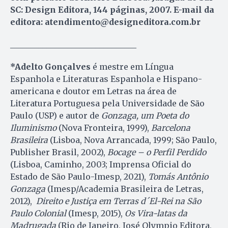
SC: Design Editora, 144 páginas, 2007. E-mail da
editora: atendimento@designeditora.com.br
_______________________________
*Adelto Gonçalves
é mestre em Língua
Espanhola e Literaturas Espanhola e Hispano-
americana e doutor em Letras na área de
Literatura Portuguesa pela Universidade de São
Paulo (USP) e autor de
Gonzaga, um Poeta do
Iluminismo
(Nova Fronteira, 1999),
Barcelona
Brasileira
(Lisboa, Nova Arrancada, 1999; São Paulo,
Publisher Brasil, 2002),
Bocage – o Perfil Perdido
(Lisboa, Caminho, 2003; Imprensa Oficial do
Estado de São Paulo-Imesp, 2021),
Tomás Antônio
Gonzaga
(Imesp/Academia Brasileira de Letras,
2012),
Direito e Justiça em Terras d´El-Rei na São
Paulo Colonial
(Imesp, 2015),
Os Vira-latas da
Madrugada
(Rio de Janeiro, José Olympio Editora,