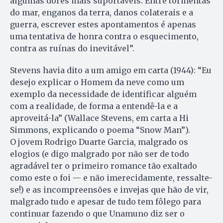
algumas dores mais suportáveis. Entre tormentas
do mar, enganos da terra, danos colaterais e a
guerra, escrever estes apontamentos é apenas
uma tentativa de honra contra o esquecimento,
contra as ruínas do inevitável”.
Stevens havia dito a um amigo em carta (1944): “Eu
desejo explicar o Homem da neve como um
exemplo da necessidade de identificar alguém
com a realidade, de forma a entendê-la e a
aproveitá-la” (Wallace Stevens, em carta a Hi
Simmons, explicando o poema “Snow Man”).
O jovem Rodrigo Duarte Garcia, malgrado os
elogios (e digo malgrado por não ser de todo
agradável ter o primeiro romance tão exaltado
como este o foi — e não imerecidamente, ressalte-
se!) e as incompreensões e invejas que hão de vir,
malgrado tudo e apesar de tudo tem fôlego para
continuar fazendo o que Unamuno diz ser o