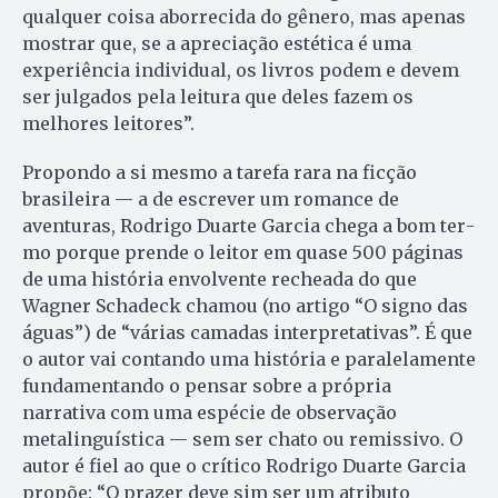
qualquer coisa aborrecida do gênero, mas apenas
mostrar que, se a apreciação estética é uma
experiência individual, os livros podem e devem
ser julgados pela leitura que deles fazem os
melhores leitores”.
Propondo a si mesmo a tarefa ra­ra na ficção
brasileira — a de escrever um romance de
aventuras, Ro­dri­go Duarte Garcia chega a bom ter­
mo porque prende o leitor em quase 500 páginas
de uma história envolvente recheada do que
Wagner Scha­deck chamou (no artigo “O signo das
águas”) de “várias camadas interpretativas”. É que
o autor vai contando uma história e paralelamente
fundamentando o pensar sobre a própria
narrativa com uma espécie de observação
metalinguística — sem ser chato ou remissivo. O
autor é fiel ao que o crítico Rodrigo Duarte Garcia
propõe: “O prazer deve sim ser um atributo