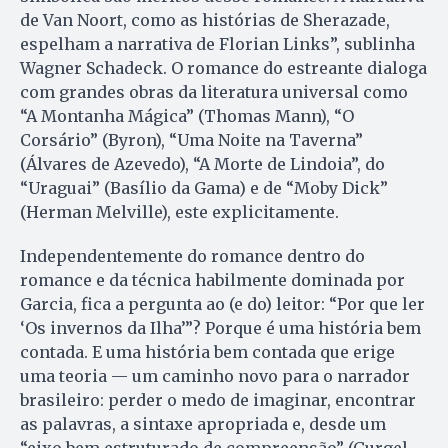
de Van Noort, como as histórias de Sherazade,
espelham a narrativa de Florian Links”, sublinha
Wagner Schadeck. O romance do estreante dialoga
com grandes obras da literatura universal como
“A Montanha Mágica” (Thomas Mann), “O
Corsário” (Byron), “Uma Noite na Taverna”
(Álvares de Azevedo), “A Morte de Lindoia”, do
“Uraguai” (Ba­sílio da Gama) e de “Moby Dick”
(Her­man Melville), este explicitamente.
Independentemente do romance dentro do
romance e da técnica habilmente dominada por
Garcia, fica a pergunta ao (e do) leitor: “Por que ler
‘Os invernos da Ilha’”? Porque é uma história bem
contada. E uma história bem contada que erige
uma teoria — um caminho novo para o narrador
brasileiro: perder o medo de imaginar, encontrar
as palavras, a sintaxe apropriada e, desde um
“eixo bem estruturado de compreensão” (Gurgel,