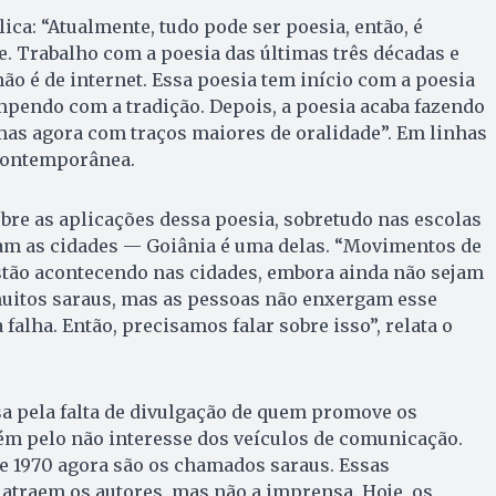
lica: “Atualmente, tudo pode ser poesia, então, é
e. Trabalho com a poesia das últimas três décadas e
não é de internet. Essa poesia tem início com a poesia
mpendo com a tradição. Depois, a poesia acaba fazendo
mas agora com traços maiores de oralidade”. Em linhas
 contemporânea.
bre as aplicações dessa poesia, sobretudo nas escolas
am as cidades — Goiânia é uma delas. “Movimentos de
stão acontecendo nas cidades, embora ainda não sejam
itos saraus, mas as pessoas não enxergam esse
alha. Então, precisamos falar sobre isso”, relata o
ssa pela falta de divulgação de quem promove os
 pelo não interesse dos veículos de comunicação.
de 1970 agora são os chamados saraus. Essas
atraem os autores, mas não a imprensa. Hoje, os