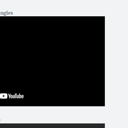
angles
e