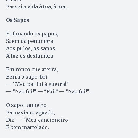
Passei a vida à toa, à toa…
Os Sapos
Enfunando os papos,
Saem da penumbra,
Aos pulos, os sapos.
A luz os deslumbra.
Em ronco que aterra,
Berra o sapo-boi:
— “Meu pai foi à guerra!”
— “Não foi!” — “Foi!” — “Não foi!”.
O sapo-tanoeiro,
Parnasiano aguado,
Diz: — “Meu cancioneiro
É bem martelado.