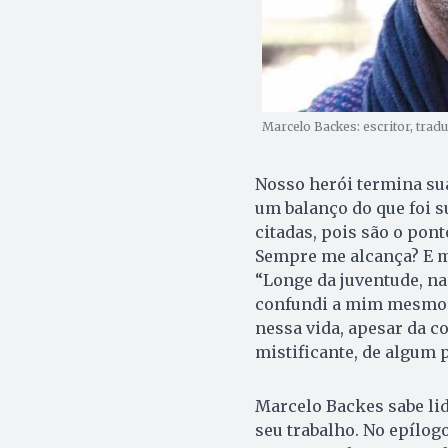
Marcelo Backes: escritor, tradut
Nosso herói termina sua 
um balanço do que foi s
citadas, pois são o pont
Sempre me alcança? E me
“Longe da juventude, na
confundi a mim mesmo. 
nessa vida, apesar da c
mistificante, de algum 
Marcelo Backes sabe lid
seu trabalho. No epílog