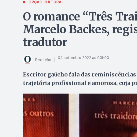
OPÇÃO CULTURAL
O romance “Três Trai
Marcelo Backes, regi
tradutor
04 setembro 2022 às 00h00
Redação
Escritor gaúcho fala das reminiscências 
trajetória profissional e amorosa, cuja pr