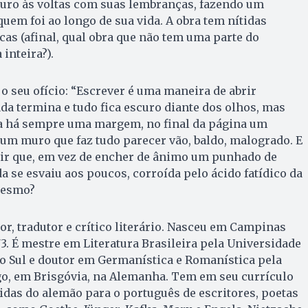
o às voltas com suas lembranças, fazendo um
quem foi ao longo de sua vida. A obra tem nítidas
cas (afinal, qual obra que não tem uma parte do
 inteira?).
 o seu ofício: “Escrever é uma maneira de abrir
a termina e tudo fica escuro diante dos olhos, mas
a há sempre uma margem, no final da página um
a um muro que faz tudo parecer vão, baldo, malogrado. E
rir que, em vez de encher de ânimo um punhado de
 se esvaiu aos poucos, corroída pelo ácido fatídico da
 mesmo?
or, tradutor e crítico literário. Nasceu em Campinas
3. É mestre em Literatura Brasileira pela Universidade
o Sul e doutor em Germanística e Romanística pela
go, em Brisgóvia, na Alemanha. Tem em seu currículo
idas do alemão para o português de escritores, poetas