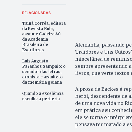
RELACIONADAS
Tainá Corrêa, editora
da Revista Bula,
assume Cadeira 40
da Academia
Alemanha, passando pelo
Brasileira de
Escritores
Traidores e Uns Outros”
miscelânea de reminiscê
Luiz Augusto
sempre apresentando a t
Paranhos Sampaio: o
senador das letras,
livros, que verte texto
cronista e arquiteto
da memória goiana
A prosa de Backes é rep
Quando a excelência
herói, descendente de a
escolhe a periferia
de uma nova vida no Rio
em prática seu conhecim
ele se torna o intérpre
pensava ter matado a e