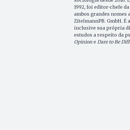
1992, foi editor-chefe d
ambos grandes nomes al
ZitelmannPB. GmbH
.
É 
inclusive sua própria d
estudos a respeito da p
Opinion
e
Dare to Be Dif