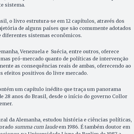
e sistema.
il, o livro estrutura-se em 12 capítulos, através dos
trajetória de alguns países que são comumente adotados
 diferentes sistemas econômicos.
manha, Venezuela e Suécia, entre outros, oferece
rmas pró-mercado quanto de políticas de intervenção
camente as consequências reais de ambas, oferecendo ao
s efeitos positivos do livre mercado.
contém um capítulo inédito que traça um panorama
e 28 anos do Brasil, desde o início do governo Collor
Temer.
ural da Alemanha, estudou história e ciências políticas,
torado
summa cum laude
em 1986. É também doutor em
Lecionou na Universidade Livre de Berlim de 1987 a