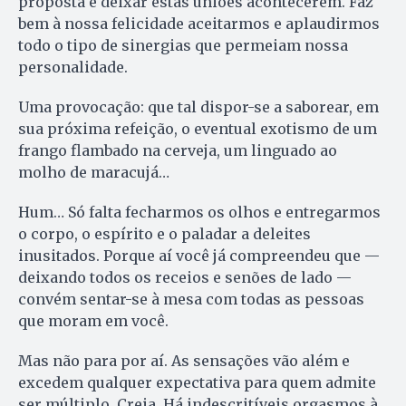
proposta é deixar estas uniões acontecerem. Faz
bem à nossa felicidade aceitarmos e aplaudirmos
todo o tipo de sinergias que permeiam nossa
personalidade.
Uma provocação: que tal dispor-se a saborear, em
sua próxima refeição, o eventual exotismo de um
frango flambado na cerveja, um linguado ao
molho de maracujá…
Hum… Só falta fecharmos os olhos e entregarmos
o corpo, o espírito e o paladar a deleites
inusitados. Porque aí você já compreendeu que —
deixando todos os receios e senões de lado —
convém sentar-se à mesa com todas as pessoas
que moram em você.
Mas não para por aí. As sensações vão além e
excedem qualquer expectativa para quem admite
ser múltiplo. Creia. Há indescritíveis orgasmos à