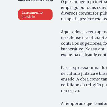
O personagem principal
emprego por suas convic
Lançamento
diversos concursos públ
literário
na apatia prefere esque
Aqui todos a veem apena
israelense era oficial-
contra os superiores, fo
burocrático. Nosso anti
esquema de fraude cont
Para expressar uma flui
de cultura judaica e br
enredo. A obra conta t
cotidiano da religião p
narrativa.
A temporada que o autor