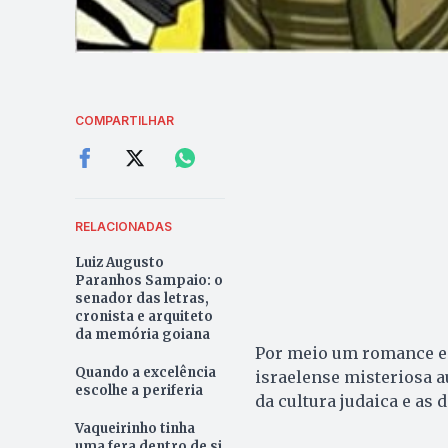
COMPARTILHAR
RELACIONADAS
Luiz Augusto
Paranhos Sampaio: o
senador das letras,
cronista e arquiteto
da memória goiana
Por meio um romance en
Quando a excelência
israelense misteriosa au
escolhe a periferia
da cultura judaica e as
Vaqueirinho tinha
uma fera dentro de si