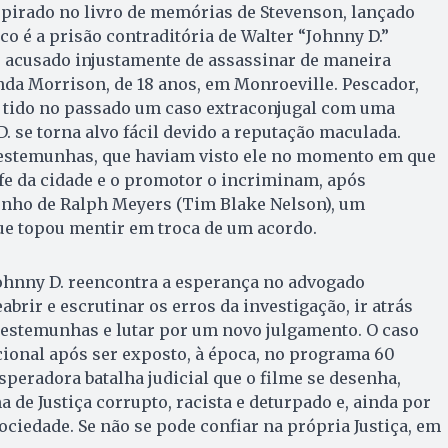
pirado no livro de memórias de Stevenson, lançado
co é a prisão contraditória de Walter “Johnny D.”
, acusado injustamente de assassinar de maneira
nda Morrison, de 18 anos, em Monroeville. Pescador,
a tido no passado um caso extraconjugal com uma
. se torna alvo fácil devido a reputação maculada.
estemunhas, que haviam visto ele no momento em que
ife da cidade e o promotor o incriminam, após
nho de Ralph Meyers (Tim Blake Nelson), um
ue topou mentir em troca de um acordo.
Johnny D. reencontra a esperança no advogado
abrir e escrutinar os erros da investigação, ir atrás
testemunhas e lutar por um novo julgamento. O caso
ional após ser exposto, à época, no programa 60
speradora batalha judicial que o filme se desenha,
de Justiça corrupto, racista e deturpado e, ainda por
ociedade. Se não se pode confiar na própria Justiça, em