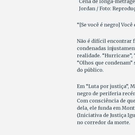
Cena de longa-metragem
Jordan / Foto: Reprodu
“[Se você é negro] Você
Não é difícil encontrar
condenadas injustament
realidade. “Hurricane”,
“Olhos que condenam” s
do público.
Em “Luta por justiça”, 
negro de periferia recé
Com consciência de qu
dela, ele funda em Montg
(Iniciativa de Justiça I
no corredor da morte.