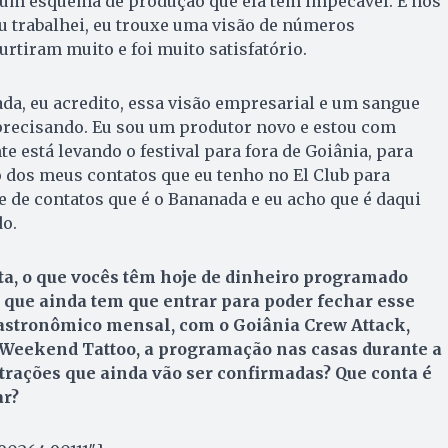
num esquema de produção que ela tem impecável. E nos
u trabalhei, eu trouxe uma visão de números
urtiram muito e foi muito satisfatório.
da, eu acredito, essa visão empresarial e um sangue
precisando. Eu sou um produtor novo e estou com
e está levando o festival para fora de Goiânia, para
o dos meus contatos que eu tenho no El Club para
e de contatos que é o Bananada e eu acho que é daqui
do.
ta, o que vocês têm hoje de dinheiro programado
 O que ainda tem que entrar para poder fechar esse
gastronômico mensal, com o Goiânia Crew Attack,
Weekend Tattoo, a programação nas casas durante a
trações que ainda vão ser confirmadas? Que conta é
ar?