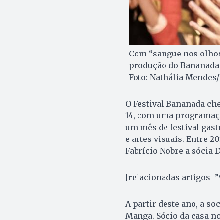
Com “sangue nos olhos
produção do Bananada 
Foto: Nathália Mendes/
O Festival Bananada cheg
14, com uma programaçã
um mês de festival gast
e artes visuais. Entre 2
Fabrício Nobre a sócia 
[relacionadas artigos=
A partir deste ano, a so
Manga. Sócio da casa no