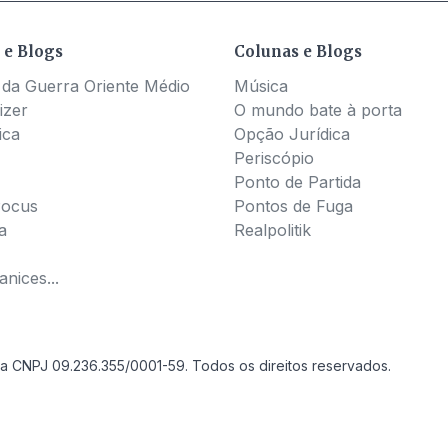
 e Blogs
Colunas e Blogs
 da Guerra Oriente Médio
Música
izer
O mundo bate à porta
ica
Opção Jurídica
Periscópio
Ponto de Partida
Pocus
Pontos de Fuga
a
Realpolitik
nices...
a CNPJ 09.236.355/0001-59. Todos os direitos reservados.