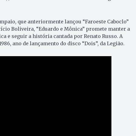
mpaio, que anteriormente lançou “Faroeste Caboclo”
rício Boliveira, “Eduardo e Mônica” promete manter a
ca e seguir a história cantada por Renato Russo. A
1986, ano de lançamento do disco “Dois”, da Legião.