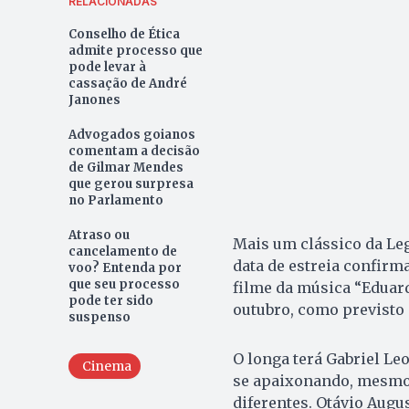
RELACIONADAS
Conselho de Ética
admite processo que
pode levar à
cassação de André
Janones
Advogados goianos
comentam a decisão
de Gilmar Mendes
que gerou surpresa
no Parlamento
Atraso ou
Mais um clássico da Leg
cancelamento de
data de estreia confir
voo? Entenda por
que seu processo
filme da música “Eduard
pode ter sido
outubro, como previsto
suspenso
O longa terá Gabriel Le
Cinema
se apaixonando, mesmo
diferentes. Otávio Augu