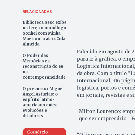
RELACIONADAS
Biblioteca Sesc exibe
na terça o monólogo
Sonhei com Minha
Mãe com a atriz Cida
Almeida
Falecido em agosto de 2
O Poder das
para ir à gráfica, o em
Memórias e a
Logística Internacion
reconstrução do eu
na
da obra. Com o título “
contemporaneidade
Internacional, 316 págin
logística, portos e com
O precursor Miguel
Ángel Asturias: o
em jornais, revistas e s
espírito latino-
americano entre
evoluções e
Milton Lourenço: empr
ditadores
que ser empresário | F
Comércio
“O livro estava, pratic