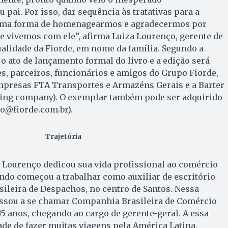
pai. Por isso, dar sequência às tratativas para a
i uma forma de homenagearmos e agradecermos por
e vivemos com ele”, afirma Luiza Lourenço, gerente de
lidade da Fiorde, em nome da família. Segundo a
o ato de lançamento formal do livro e a edição será
tes, parceiros, funcionários e amigos do Grupo Fiorde,
presas FTA Transportes e Armazéns Gerais e a Barter
ding company). O exemplar também pode ser adquirido
ro@fiorde.com.br).
Trajetória
 Lourenço dedicou sua vida profissional ao comércio
ando começou a trabalhar como auxiliar de escritório
sileira de Despachos, no centro de Santos. Nessa
ssou a se chamar Companhia Brasileira de Comércio
15 anos, chegando ao cargo de gerente-geral. A essa
ade de fazer muitas viagens pela América Latina,